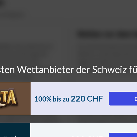
n
 wichtigsten:
Wetten vor dem S
etten
. Hier wetten Sie nur
Für bestimmte Sportveransta
 um eine Vorhersage des
Wetten vor dem Spiel abzusc
lwette kann auf den
Sieger des Spiels, die Torsch
sten Wettanbieter der Schweiz f
n Aspekt Ihres Interesses
Am Ende der Veranstaltung zei
eine Vorhersage.
220 CHF
100% bis zu
B
Wetten auf die Z
len Zügen genießen möchten,
Bei diesen Wetten geht es d
rmöglichen es Ihnen, während
vorherzusagen, noch bevor s
 einem Fussballspiel ein
können Sie den Sieger oder 