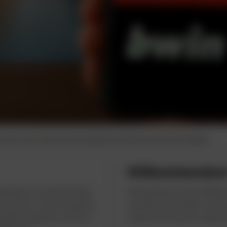
nfach sein, wenn Sie die folgenden Optionen berücksichtigen:
Willkommensbon
nbieter ist sein Ruf. Wenn
Wettanbieter nutzen Willko
t du Glueck. Unsere Experten
viele Boni wie Online-Casinos
dlich analysiert, um dir zu
welcher der beste ist. Keine 