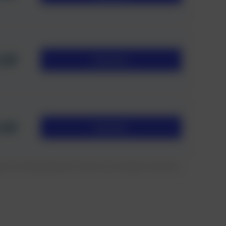
CHF
Besuchen
CHF
Besuchen
emeinen Geschäftsbedingungen, Einzelheiten auf der Website des Betreibers.