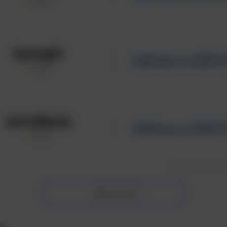
4.6/5
Spinight
220 
100% bis zu
4.6/5
AstroMania
220 
100% bis zu
4.5/5
*18+ Es gelten die Allg
Mehr sehen