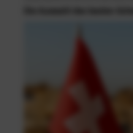
Die Auswahl des besten Sch